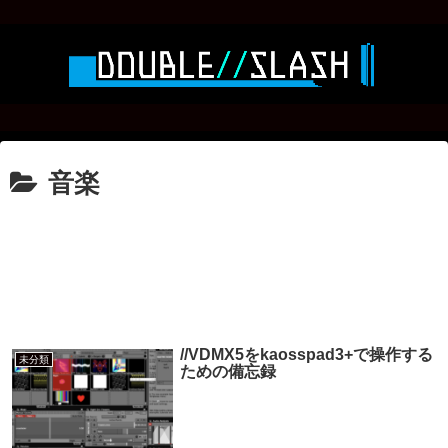
音楽
//VDMX5をkaosspad3+で操作する
未分類
ための備忘録