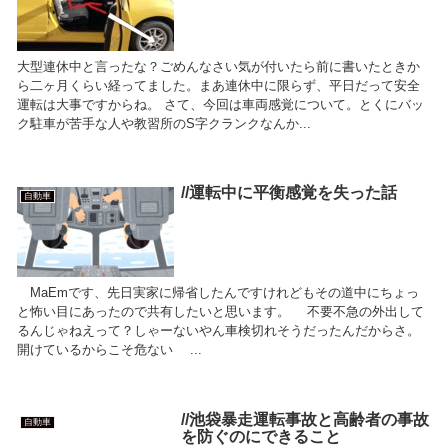
大型連休中と言ったな？ごめんなさい気が付いたら前に書いたときか
ら二ヶ月くらい経ってました。まあ連休中に限らず、平日だって安全
運転は大事ですからね。 さて、今回は車両感覚について。とくにバッ
ク駐車が苦手な人や教習所のS字クランクなんか...
//運転中に平衡感覚を失った話
自動車
MaEmです、先日実家に帰省したんですけれどもその道中にちょっ
と怖い目にあったので共有したいと思います。 不要不急の外出して
るんじゃねえって？しゃーないやん車検切れそうだったんだからさ。
開けているからこそ危ない ...
//池袋暴走運転事故と高齢者の事故
自動車
を防ぐのにできること