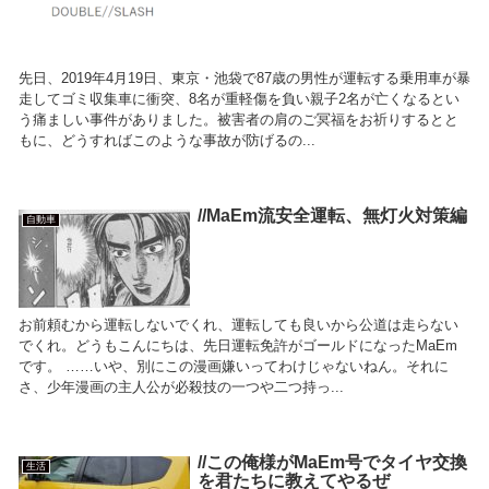
先日、2019年4月19日、東京・池袋で87歳の男性が運転する乗用車が暴
走してゴミ収集車に衝突、8名が重軽傷を負い親子2名が亡くなるとい
う痛ましい事件がありました。被害者の肩のご冥福をお祈りするとと
もに、どうすればこのような事故が防げるの...
//MaEm流安全運転、無灯火対策編
自動車
お前頼むから運転しないでくれ、運転しても良いから公道は走らない
でくれ。どうもこんにちは、先日運転免許がゴールドになったMaEm
です。 ……いや、別にこの漫画嫌いってわけじゃないねん。それに
さ、少年漫画の主人公が必殺技の一つや二つ持っ...
//この俺様がMaEm号でタイヤ交換
生活
を君たちに教えてやるぜ